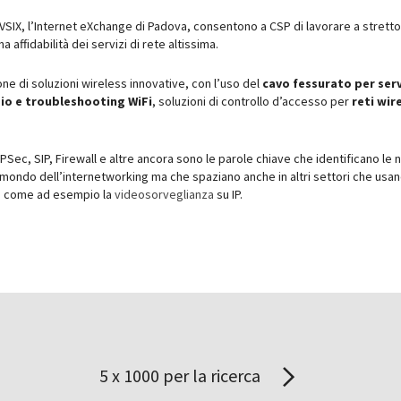
 il VSIX, l’Internet eXchange di Padova, consentono a CSP di lavorare a stretto
affidabilità dei servizi di rete altissima.
ne di soluzioni wireless innovative, con l’uso del
cavo fessurato per serv
io
e troubleshooting WiFi
, soluzioni di controllo d’accesso per
reti wir
IPSec, SIP, Firewall e altre ancora sono le parole chiave che identificano le 
mondo dell’internetworking ma che spaziano anche in altri settori che usan
o come ad esempio la
videosorveglianza
su IP.
5 x 1000 per la ricerca