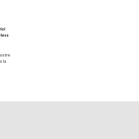
izi
eless
nostre
o la