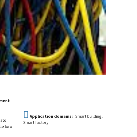
ement
Application domains:
Smart building
,
tato
Smart factory
lle loro