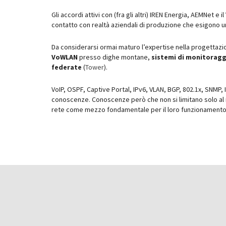
Gli accordi attivi con (fra gli altri) IREN Energia, AEMNet e
contatto con realtà aziendali di produzione che esigono una 
Da considerarsi ormai maturo l’expertise nella progettazio
VoWLAN
presso dighe montane,
sistemi di monitoragg
federate
(
Tower
).
VoIP, OSPF, Captive Portal, IPv6, VLAN, BGP, 802.1x, SNMP, 
conoscenze. Conoscenze però che non si limitano solo al 
rete come mezzo fondamentale per il loro funzionament