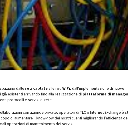
spaziano dalle
reti cablate
alle reti
WiFi
, dall’implementazione di nuove
i
già esistenti arrivando fino alla realizzazione di
piattaforme di manag
nti protocolli e servizi di rete.
e collaborazioni con aziende private, operatori di TLC e Internet Exchange è s
 scopo di aumentare il know-how dei nostri clienti migliorando l’efficienza de
mali operazioni di mantenimento dei servizi.