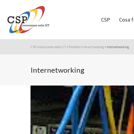
CSP
Cosa 
CSP innovazione nelle ICT
>
Portfolio
>
Smart building
>
Internetworking
Internetworking