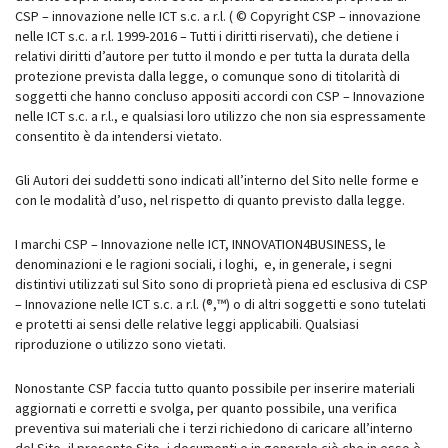
CSP – innovazione nelle ICT s.c. a r.l. ( © Copyright CSP – innovazione
nelle ICT s.c. a r.l. 1999-2016 – Tutti i diritti riservati), che detiene i
relativi diritti d’autore per tutto il mondo e per tutta la durata della
protezione prevista dalla legge, o comunque sono di titolarità di
soggetti che hanno concluso appositi accordi con CSP – Innovazione
nelle ICT s.c. a r.l., e qualsiasi loro utilizzo che non sia espressamente
consentito è da intendersi vietato.
Gli Autori dei suddetti sono indicati all’interno del Sito nelle forme e
con le modalità d’uso, nel rispetto di quanto previsto dalla legge.
I marchi CSP – Innovazione nelle ICT, INNOVATION4BUSINESS, le
denominazioni e le ragioni sociali, i loghi, e, in generale, i segni
distintivi utilizzati sul Sito sono di proprietà piena ed esclusiva di CSP
– Innovazione nelle ICT s.c. a r.l. (®,™) o di altri soggetti e sono tutelati
e protetti ai sensi delle relative leggi applicabili. Qualsiasi
riproduzione o utilizzo sono vietati.
Nonostante CSP faccia tutto quanto possibile per inserire materiali
aggiornati e corretti e svolga, per quanto possibile, una verifica
preventiva sui materiali che i terzi richiedono di caricare all’interno