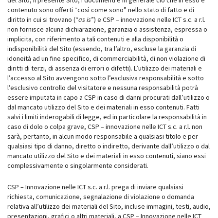
del Sito, il presente Sito, i documenti e in generale ciò che in esso è
contenuto sono offerti “così come sono” nello stato di fatto e di
diritto in cui si trovano (“
as is
”) e CSP – innovazione nelle ICT s.c. a r.l.
non fornisce alcuna dichiarazione, garanzia o assistenza, espressa o
implicita, con riferimento a tali contenuti e alla disponibilità o
indisponibilità del Sito (essendo, tra l’altro, escluse la garanzia di
idoneità ad un fine specifico, di commerciabilità, di non violazione di
diritti di terzi, di assenza di errori o difetti). L’utilizzo dei materiali e
l’accesso al Sito avvengono sotto l’esclusiva responsabilità e sotto
l’esclusivo controllo del visitatore e nessuna responsabilità potrà
essere imputata in capo a CSP in caso di danni procurati dall’utilizzo o
dal mancato utilizzo del Sito e dei materiali in esso contenuti. Fatti
salvi i limiti inderogabili di legge, ed in particolare la responsabilità in
caso di dolo o colpa grave, CSP – innovazione nelle ICT s.c. a r.l. non
sarà, pertanto, in alcun modo responsabile a qualsiasi titolo e per
qualsiasi tipo di danno, diretto o indiretto, derivante dall’utilizzo o dal
mancato utilizzo del Sito e dei materiali in esso contenuti, siano essi
complessivamente o singolarmente considerati.
CSP – Innovazione nelle ICT s.c. a r.l. prega di inviare qualsiasi
richiesta, comunicazione, segnalazione di violazione o domanda
relativa all’utilizzo dei materiali del Sito, incluse immagini, testi, audio,
presentazioni, grafici o altri materiali, a CSP – Innovazione nelle ICT