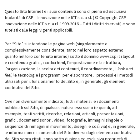
Questo Sito Internet e i suoi contenuti sono di piena ed esclusiva
titolarità di CSP – Innovazione nelle ICT s.c. a r.l. ( © Copyright CSP –
innovazione nelle ICT s.c. a r.l. 1999-2016 – Tutti i diritti riservati) e sono
tutelati dalle leggi vigenti applicabili.
Per “Sito” si intendono le pagine web (singolarmente e
complessivamente considerate, tanto nel loro aspetto esterno
quanto nel loro contenuto interno) sotto il dominio
www.csp.it
i layout
e i contenuti grafici, i codici html, l’impostazione e la struttura,
l’organizzazione, la scelta dei contenuti, il coordinamento, il
look and
feel
, le tecnologie i programmi per elaboratore, i processi e i metodi
utilizzati per il funzionamento del Sito e, in generale, gli elementi
costitutivi del Sito.
Ove non diversamente indicato, tutti i materiali e i documenti
pubblicati sul Sito, di qualsiasi natura essi siano (e quindi, ad
esempio, testi scritti, ricerche, relazioni, articoli, presentazioni,
grafici, documenti sonori, video, fotografie, immagini singole o
sequenze di immagini in movimento, disegni e così via) e, in generale,
le informazioni e i contenuti del Sito diversi dagli elementi costitutivi
del Sito sopra citati, sono sotto di piena ed esclusiva proprietà di