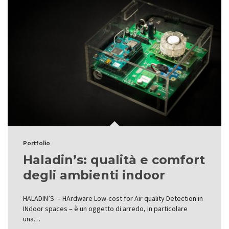
Portfolio
Haladin’s: qualità e comfort
degli ambienti indoor
HALADIN’S – HArdware Low-cost for Air quality Detection in
INdoor spaces – è un oggetto di arredo, in particolare
una…