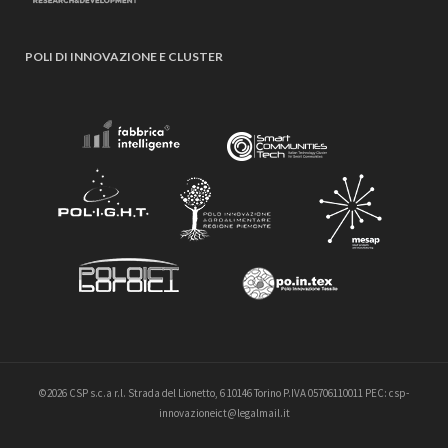
POLI DI INNOVAZIONE E CLUSTER
©2026 CSP s.c.a r.l. Strada del Lionetto, 6 10146 Torino P.IVA 05706110011 PEC: csp-
innovazioneict@legalmail.it