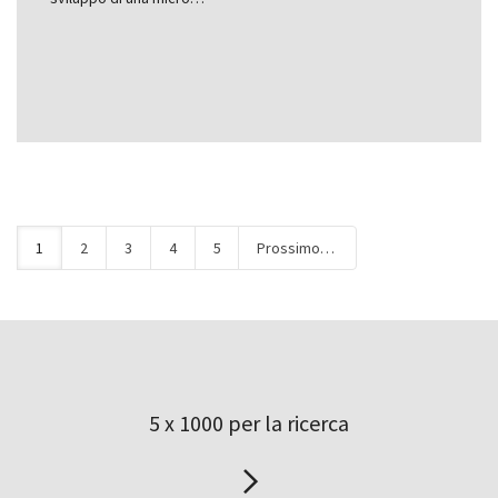
1
2
3
4
5
Prossimo
5 x 1000 per la ricerca