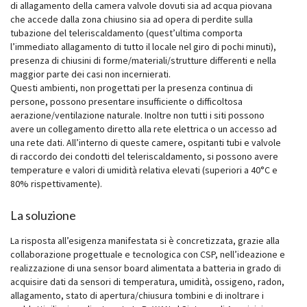
di allagamento della camera valvole dovuti sia ad acqua piovana
che accede dalla zona chiusino sia ad opera di perdite sulla
tubazione del teleriscaldamento (quest’ultima comporta
l’immediato allagamento di tutto il locale nel giro di pochi minuti),
presenza di chiusini di forme/materiali/strutture differenti e nella
maggior parte dei casi non incernierati.
Questi ambienti, non progettati per la presenza continua di
persone, possono presentare insufficiente o difficoltosa
aerazione/ventilazione naturale. Inoltre non tutti i siti possono
avere un collegamento diretto alla rete elettrica o un accesso ad
una rete dati. All’interno di queste camere, ospitanti tubi e valvole
di raccordo dei condotti del teleriscaldamento, si possono avere
temperature e valori di umidità relativa elevati (superiori a 40°C e
80% rispettivamente).
La soluzione
La risposta all’esigenza manifestata si è concretizzata, grazie alla
collaborazione progettuale e tecnologica con CSP, nell’ideazione e
realizzazione di una sensor board alimentata a batteria in grado di
acquisire dati da sensori di temperatura, umidità, ossigeno, radon,
allagamento, stato di apertura/chiusura tombini e di inoltrare i