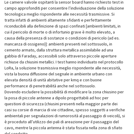
Le camere valvole ospitanti la sensor board hanno richiesto test in
campo approfonditi per consentire l’individuazione della soluzione
tecnologica meglio rispondente alle necessità trasmissive. Si
tratta infatti di ambienti altamente sfidanti e perfettamente
riconducibili alla definizione di spazi confinati [ambienti limitati, in
cui il pericolo di morte o di infortunio grave è molto elevato, a
causa della presenza di sostanze o condizioni di pericolo (ad es.
mancanza di ossigeno)]: ambienti presenti nel sottosuolo, in
cemento armato, dalla struttura metallica assimilabile ad una
gabbia di Faraday, accessibili solo attraverso piccole aperture
richiuse da chiusini metallici. I test hanno individuato nel protocollo
LoRa, la soluzione trasmissiva meglio rispondente alle necessità,
vista la buona diffusione del segnale in ambiente urbano con
elevata densità di unità abitative per kmq e con buone
performance di penetrabilità anche nel sottosuolo.
Dovendo escludere la possibilità di modificare la zona chiusino per
la posa di piccole antenne a dipolo progettabili ad hoc per
questioni di sicurezza (chiusini presenti nella maggior parte dei
casi su corsie di marcia di vie cittadine, spesso soggetti a verifiche
ambientali per segnalazioni di rumorosità al passaggio di veicoli), si
è proceduto all’utilizzo dei pali di areazione per il passaggio del
cavo, mentre la piccola antenna è stata fissata nella zona di sfiato
del condotto.