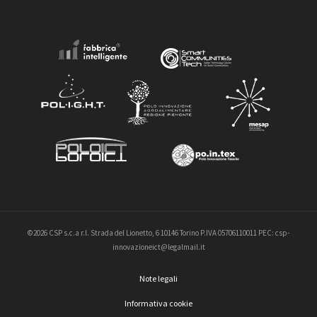
©2026 CSP s.c.a r.l. Strada del Lionetto, 6 10146 Torino P.IVA 05706110011 PEC: csp-
innovazioneict@legalmail.it
Note legali
Informativa cookie