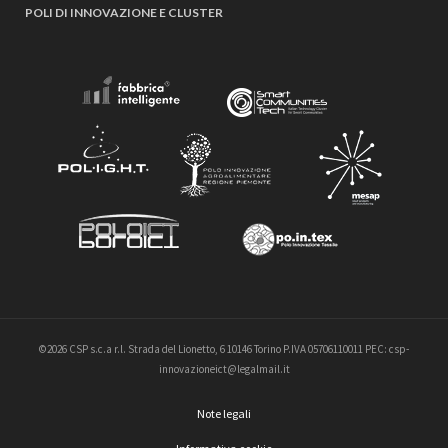
POLI DI INNOVAZIONE E CLUSTER
©2026 CSP s.c.a r.l. Strada del Lionetto, 6 10146 Torino P.IVA 05706110011 PEC: csp-
innovazioneict@legalmail.it
Note legali