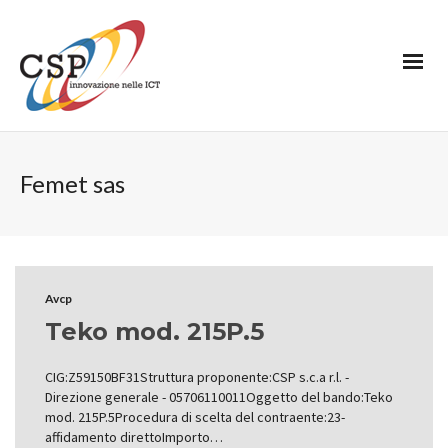
Femet sas
Avcp
Teko mod. 215P.5
CIG:Z59150BF31Struttura proponente:CSP s.c.a r.l. -
Direzione generale - 05706110011Oggetto del bando:Teko
mod. 215P.5Procedura di scelta del contraente:23-
affidamento direttoImporto…