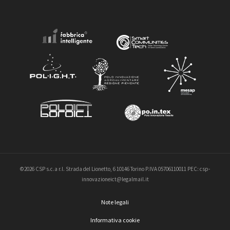
©2026 CSP s.c.a r.l. Strada del Lionetto, 6 10146 Torino P.IVA 05706110011 PEC: csp-
innovazioneict@legalmail.it
Note legali
Informativa cookie