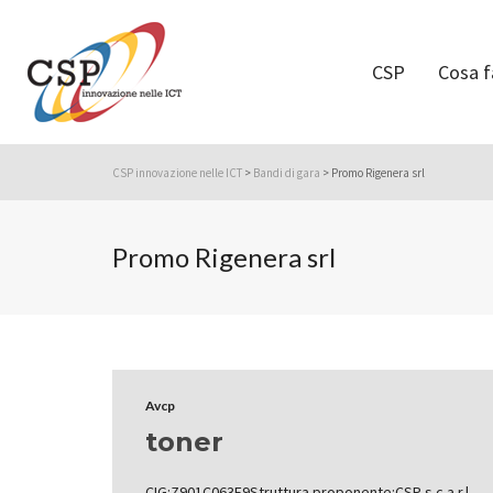
CSP
Cosa 
CSP innovazione nelle ICT
>
Bandi di gara
>
Promo Rigenera srl
Promo Rigenera srl
Avcp
toner
CIG:Z901C063F9Struttura proponente:CSP s.c.a r.l.