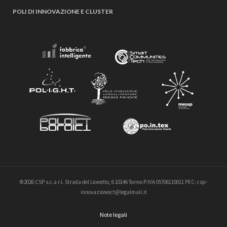
POLI DI INNOVAZIONE E CLUSTER
©2026 CSP s.c.a r.l. Strada del Lionetto, 6 10146 Torino P.IVA 05706110011 PEC: csp-
innovazioneict@legalmail.it
Note legali