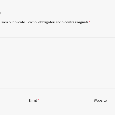
a
n sarà pubblicato.
I campi obbligatori sono contrassegnati
*
Email
*
Website