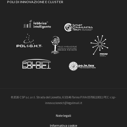
POLI DI INNOVAZIONE E CLUSTER
©2026 CSP s.c.a r.l. Strada del Lionetto, 6 10146 Torino P.IVA 05706110011 PEC: csp-
innovazioneict@legalmail.it
Note legali
Informativa cookie