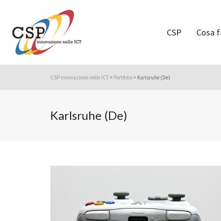
CSP
Cosa 
CSP innovazione nelle ICT
>
Portfolio
>
Karlsruhe (De)
Karlsruhe (De)