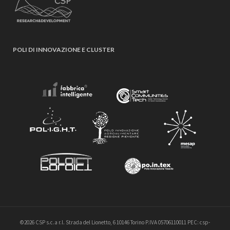
POLI DI INNOVAZIONE E CLUSTER
©2026 CSP s.c.a r.l. Strada del Lionetto, 6 10146 Torino P.IVA 05706110011 PEC: csp-