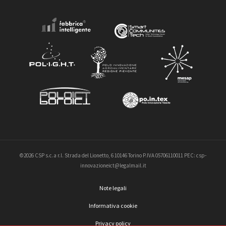
©2026 CSP s.c.a r.l. Strada del Lionetto, 6 10146 Torino P.IVA 05706110011 PEC: csp-
innovazioneict@legalmail.it
Note legali
Informativa cookie
Privacy policy