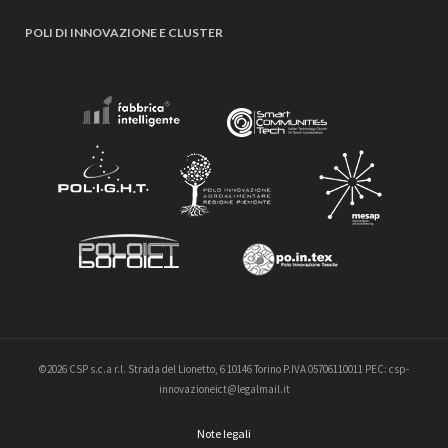
POLI DI INNOVAZIONE E CLUSTER
©2026 CSP s.c.a r.l. Strada del Lionetto, 6 10146 Torino P.IVA 05706110011 PEC: csp-
innovazioneict@legalmail.it
Note legali