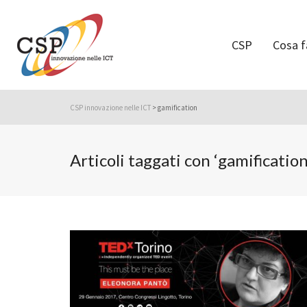
CSP
Cosa 
CSP innovazione nelle ICT
>
gamification
Articoli taggati con ‘gamification