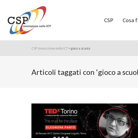
CSP
Cosa 
CSP innovazione nelle ICT
>
gioco a scuola
Articoli taggati con ‘gioco a scuol