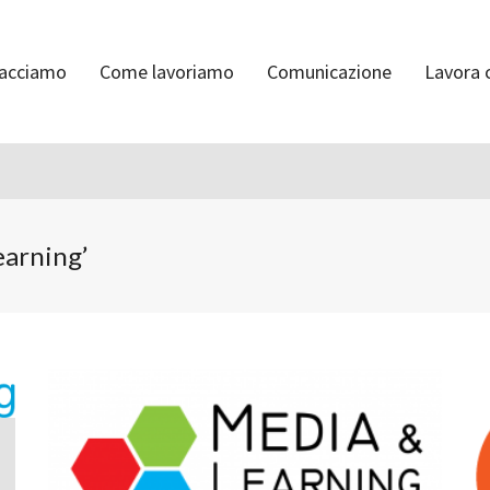
facciamo
Come lavoriamo
Comunicazione
Lavora 
earning’