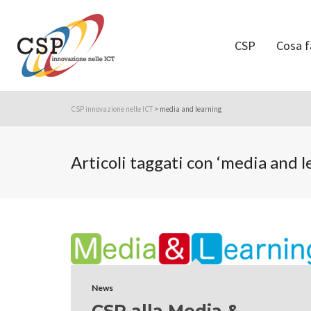
CSP
Cosa 
CSP innovazione nelle ICT
>
media and learning
Articoli taggati con ‘media and l
News
CSP alla Media &