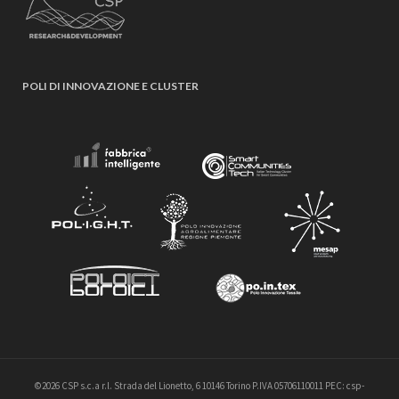
POLI DI INNOVAZIONE E CLUSTER
©2026 CSP s.c.a r.l. Strada del Lionetto, 6 10146 Torino P.IVA 05706110011 PEC: csp-