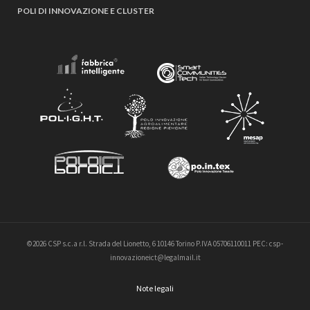
POLI DI INNOVAZIONE E CLUSTER
©2026 CSP s.c.a r.l. Strada del Lionetto, 6 10146 Torino P.IVA 05706110011 PEC: csp-
innovazioneict@legalmail.it
Note legali