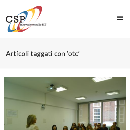
Articoli taggati con ‘otc’