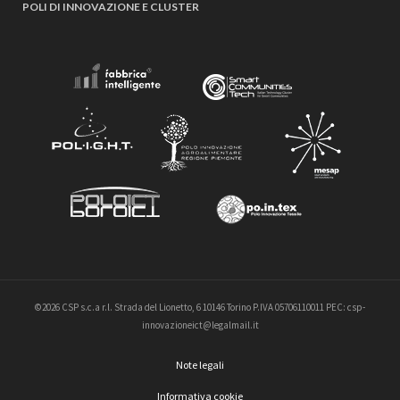
POLI DI INNOVAZIONE E CLUSTER
©2026 CSP s.c.a r.l. Strada del Lionetto, 6 10146 Torino P.IVA 05706110011 PEC: csp-
innovazioneict@legalmail.it
Note legali
Informativa cookie