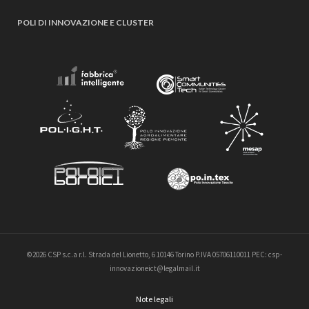
POLI DI INNOVAZIONE E CLUSTER
©2026 CSP s.c.a r.l. Strada del Lionetto, 6 10146 Torino P.IVA 05706110011 PEC: csp-
innovazioneict@legalmail.it
Note legali