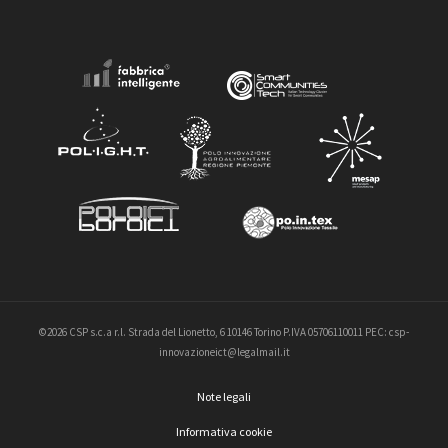
©2026 CSP s.c.a r.l. Strada del Lionetto, 6 10146 Torino P.IVA 05706110011 PEC: csp-
innovazioneict@legalmail.it
Note legali
Informativa cookie