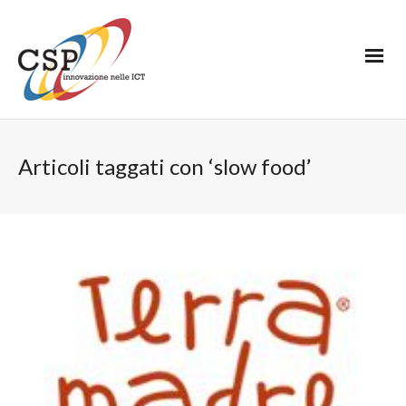
Articoli taggati con ‘slow food’