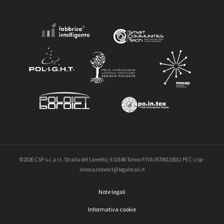
©2026 CSP s.c.a r.l. Strada del Lionetto, 6 10146 Torino P.IVA 05706110011 PEC: csp-
innovazioneict@legalmail.it
Note legali
Informativa cookie