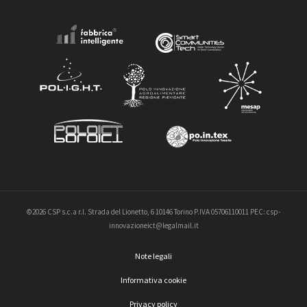
©2026 CSP s.c.a r.l. Strada del Lionetto, 6 10146 Torino P.IVA 05706110011 PEC: csp-
innovazioneict@legalmail.it
Note legali
Informativa cookie
Privacy policy