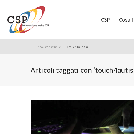
CSP
Cosa 
CSP innovazione nelle ICT
>
touch4autism
Articoli taggati con ‘touch4auti