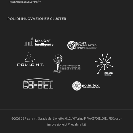
POLI DI INNOVAZIONE E CLUSTER
©2026 CSP s.c.a r.l. Strada del Lionetto, 6 10146 Torino P.IVA 05706110011 PEC: csp-
innovazioneict@legalmail.it