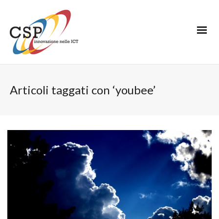
Articoli taggati con ‘youbee’