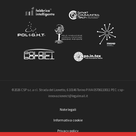
©2026 CSP s.c.a r.l. Strada del Lionetto, 6 10146 Torino P.IVA 05706110011 PEC: csp-
innovazioneict@legalmail.it
Note legali
Informativa cookie
Privacy policy