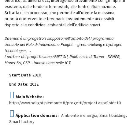
elettrico, all’umidità ecc, interagendo attivamente con gli impianti
esistenti, dalle tende ai termostati, alle fonti di illuminazione.
Si tratta di un processo, che permette all’utente la massima
priorità di intervento e feedback costantemente accessibili
rispetto alle condizioni ambientali dell’edificio smart.
Daemon è un progetto sviluppato nell’ambito del I programma
annuale del Polo di Innovazione Polight – green building e hydrogen
technologies – .
I partner del progetto sono AMET Srl, Politecnico di Torino – DENER,
Monet Srl, CSP – Innovazione nelle ICT.
Start Date
2010
End Date:
2012
Main Website:
http://www.polight.piemonte.it/progetti/project.aspx?oid=10
Application domains:
Ambiente e energia
,
Smart building
,
Smart factory