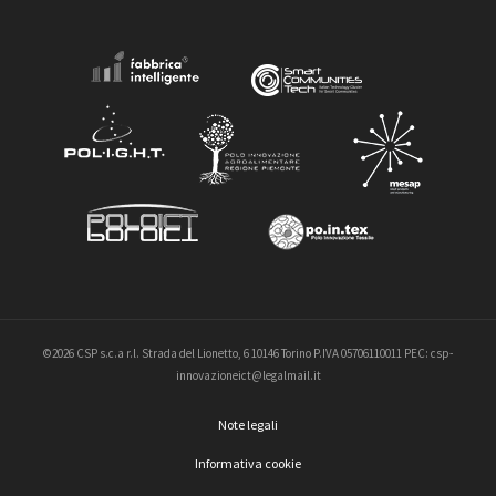
©2026 CSP s.c.a r.l. Strada del Lionetto, 6 10146 Torino P.IVA 05706110011 PEC: csp-
innovazioneict@legalmail.it
Note legali
Informativa cookie