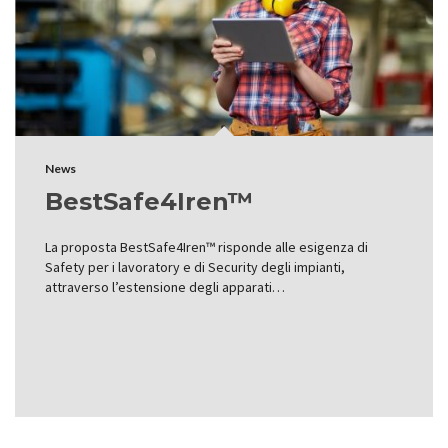
News
BestSafe4Iren™
La pro­po­sta BestSa­fe4I­ren™ risponde alle esi­gen­za di
Safety per i lavoratory e di Security degli impianti,
attraverso l’estensione degli appa­ra­ti…