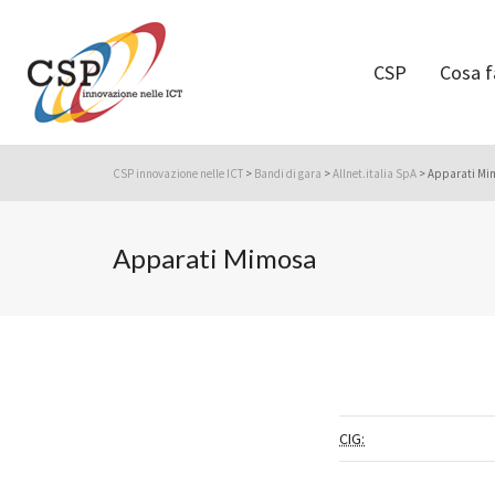
CSP
Cosa 
CSP innovazione nelle ICT
>
Bandi di gara
>
Allnet.italia SpA
>
Apparati Mi
Apparati Mimosa
CIG: