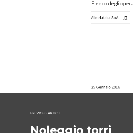
Elenco degli opera
Allnet.italia SpA
-
IT
25 Gennaio 2016
PREVIOUS ARTICLE
Noleggio torri