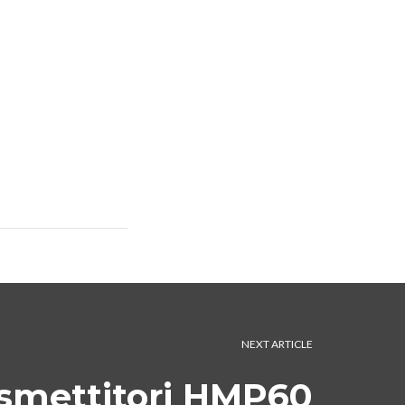
NEXT ARTICLE
smettitori HMP60