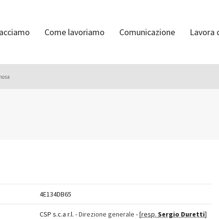
facciamo
Come lavoriamo
Comunicazione
Lavora 
mosa
4E134DB65
CSP s.c.a r.l. -
Direzione generale
- [
resp.
Sergio Duretti
]