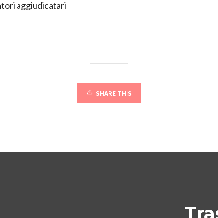
tori aggiudicatari
SHARE THIS
Tra