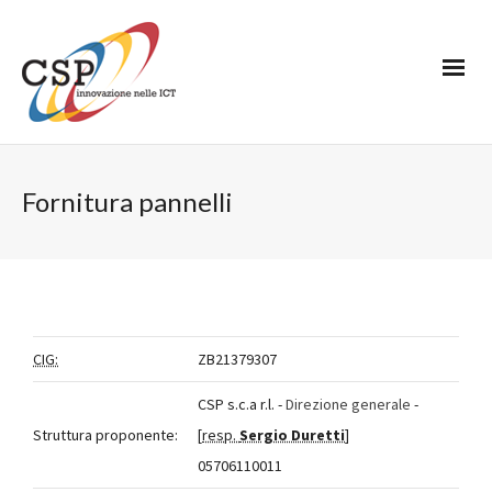
Fornitura pannelli
CIG:
ZB21379307
CSP s.c.a r.l. -
Direzione generale
-
Struttura proponente:
[
resp.
Sergio Duretti
]
05706110011