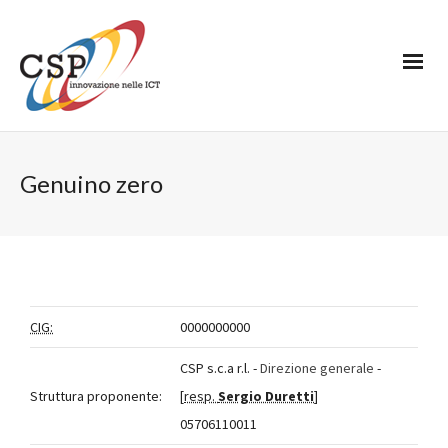
Genuino zero
CIG:
0000000000
CSP s.c.a r.l. -
Direzione generale
-
Struttura proponente:
[
resp.
Sergio Duretti
]
05706110011