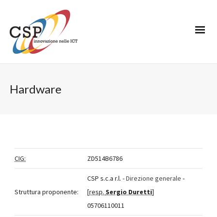
Hardware
CIG:
ZD514B6786
CSP s.c.a r.l. -
Direzione generale
-
Struttura proponente:
[
resp.
Sergio Duretti
]
05706110011