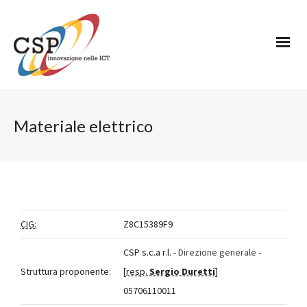
Materiale elettrico
CIG:
Z8C15389F9
CSP s.c.a r.l. -
Direzione generale
-
Struttura proponente:
[
resp.
Sergio Duretti
]
05706110011