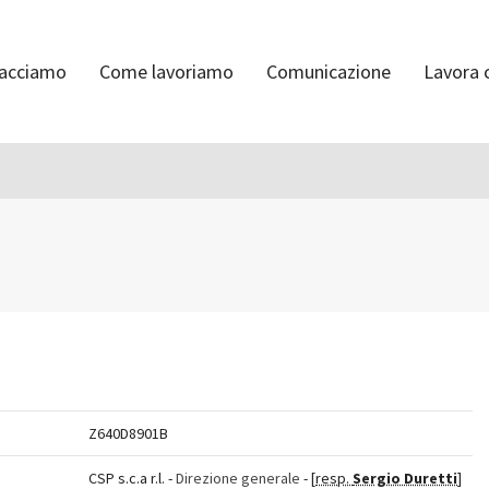
facciamo
Come lavoriamo
Comunicazione
Lavora 
Z640D8901B
CSP s.c.a r.l. -
Direzione generale
- [
resp.
Sergio Duretti
]