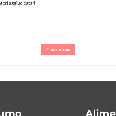
tori aggiudicatari
SHARE THIS
sumo
Alime