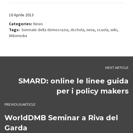
10 Aprile 2013
Categories:
News
Tags:
biennale della democrazia
,
dschola
,
nexa
,
scuola
,
wiki
,
Wikimedia
NEXT ARTICLE
SMARD: online le linee guida
per i policy makers
PREVIOUS ARTICLE
WorldDMB Seminar a Riva del
Garda