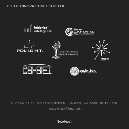
POLI DI INNOVAZIONE E CLUSTER
©2026 CSP s.c.a r.l. Strada del Lionetto, 6 10146 Torino P.IVA 05706110011 PEC: csp-
innovazioneict@legalmail.it
Note legali