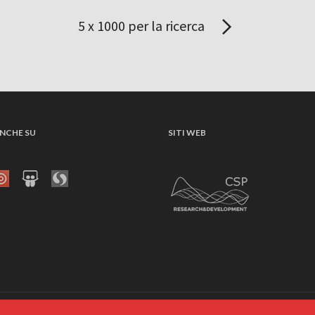
5 x 1000 per la ricerca
NCHE SU
SITI WEB
EC: csp-innovazioneict@legalmail.it