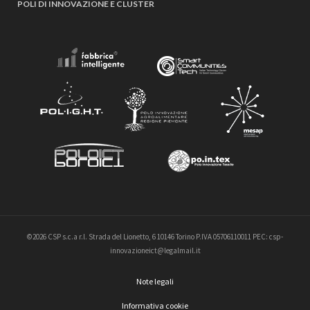
POLI DI INNOVAZIONE E CLUSTER
©2026 CSP s.c.a r.l. Strada del Lionetto, 6 10146 Torino P.IVA 05706110011 PEC: csp-
innovazioneict@legalmail.it
Note legali
Informativa cookie