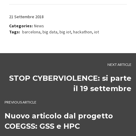
21 Settembre 2018
Categories:
News
Tags:
barcelona
,
big data
,
big iot
,
hackathon
,
iot
NEXT ARTICLE
STOP CYBERVIOLENCE: si parte
il 19 settembre
PREVIOUS ARTICLE
Nuovo articolo dal progetto
COEGSS: GSS e HPC