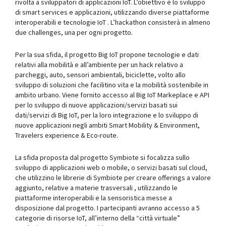
rivolta a sviluppatori di applicazioni IoT. L’obiettivo è lo sviluppo
di smart services e applicazioni, utilizzando diverse piattaforme
interoperabili e tecnologie IoT . L’hackathon consisterà in almeno
due challenges, una per ogni progetto.
Per la sua sfida, il progetto Big IoT propone tecnologie e dati
relativi alla mobilità e all’ambiente per un hack relativo a
parcheggi, auto, sensori ambientali, biciclette, volto allo
sviluppo di soluzioni che facilitino vita e la mobilità sostenibile in
ambito urbano. Viene fornito accesso al Big IoT Markeplace e API
per lo sviluppo di nuove applicazioni/servizi basati sui
dati/servizi di Big IoT, per la loro integrazione e lo sviluppo di
nuove applicazioni negli ambiti Smart Mobility & Environment,
Travelers experience & Eco-route.
La sfida proposta dal progetto Symbiote si focalizza sullo
sviluppo di applicazioni web o mobile, o servizi basati sul cloud,
che utilizzino le librerie di Symbiote per creare offerings a valore
aggiunto, relative a materie trasversali , utilizzando le
piattaforme interoperabili e la sensoristica messe a
disposizione dal progetto. I partecipanti avranno accesso a 5
categorie di risorse IoT, all’interno della “città virtuale”