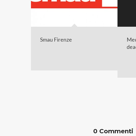
Smau Firenze
Med
dead
0 Commenti