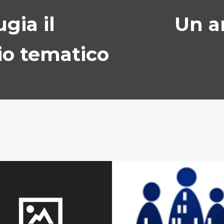
gia il
Un a
io tematico