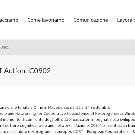
facciamo
Come lavoriamo
Comunicazione
Lavora 
IC0902
T Action IC0902
onale si è tenuta a Ohrid in Macedonia, dal 12 al 14 Settembre
adio and Networking for Cooperative Coexistence of Heterogeneous Wire
il momento di confronto degli oltre 150 ricercatori impegnati nello sviluppo
il settore cognitive radio and networks. L’azione
IC0902
è in sintesi un fr
uito nell’ambito del
programma europeo COST
– European Cooperation in 