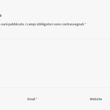
a
n sarà pubblicato.
I campi obbligatori sono contrassegnati
*
Email
*
Website