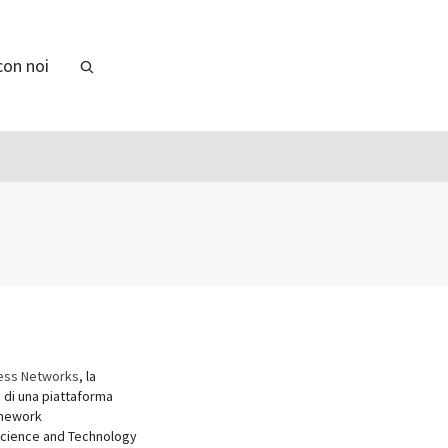
con noi
less Networks
, la
 di una piattaforma
amework
Science and Technology