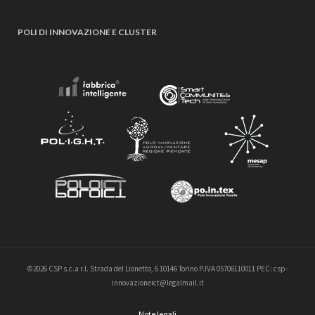
POLI DI INNOVAZIONE E CLUSTER
©2026 CSP s.c.a r.l. Strada del Lionetto, 6 10146 Torino P.IVA 05706110011 PEC: csp-
innovazioneict@legalmail.it
Note legali