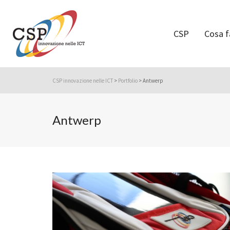
CSP
Cosa 
CSP innovazione nelle ICT
>
Portfolio
>
Antwerp
Antwerp