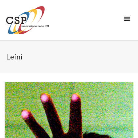
Leinì