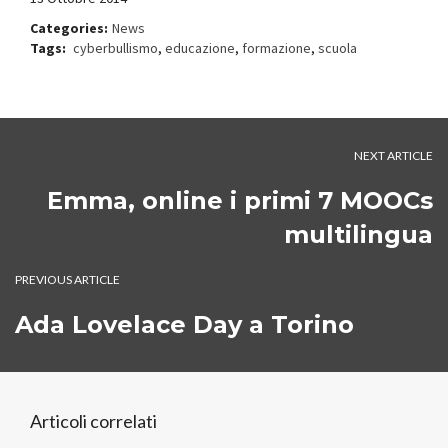
Categories:
News
Tags:
cyberbullismo
,
educazione
,
formazione
,
scuola
NEXT ARTICLE
Emma, online i primi 7 MOOCs
multilingua
PREVIOUS ARTICLE
Ada Lovelace Day a Torino
Articoli correlati