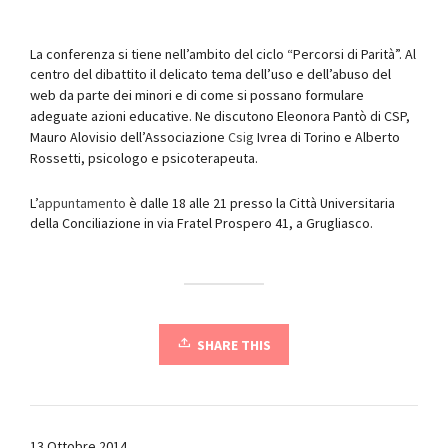
La conferenza si tiene nell’ambito del ciclo “Percorsi di Parità”. Al
centro del dibattito
i
l delicato tema dell’uso e dell’abuso del
web da parte dei minori e di come si possano formulare
adeguate azioni educative.
Ne discutono Eleonora Pantò di CSP,
Mauro Alovisio dell’Associazione
Csig
Ivrea di Torino e Alberto
Rossetti, psicologo e psicoterapeuta.
L’
appuntamento
è dalle 18 alle 21 presso la Città Universitaria
della Conciliazione in via Fratel Prospero 41, a Grugliasco.
SHARE THIS
13 Ottobre 2014