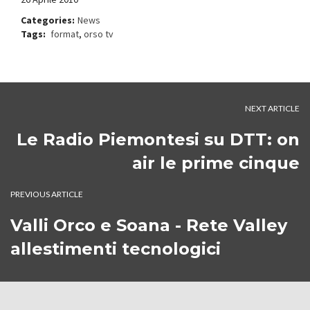
Categories:
News
Tags:
format
,
orso tv
NEXT ARTICLE
Le Radio Piemontesi su DTT: on
air le prime cinque
PREVIOUS ARTICLE
Valli Orco e Soana - Rete Valley
allestimenti tecnologici