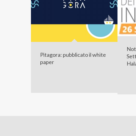
Nott
Pitagora: pubblicato il white
Set
paper
Hal