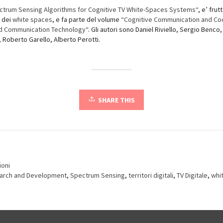
ctrum Sensing Algorithms for Cognitive TV White-Spaces Systems
“, e’ frut
e dei
white spaces
, e fa parte del volume “
Cognitive Communication and Co
nd Communication Technology
“. Gli autori sono Daniel Riviello, Sergio Benco
, Roberto Garello, Alberto Perotti.
SHARE THIS
ioni
arch and Development
,
Spectrum Sensing
,
territori digitali
,
TV Digitale
,
whi