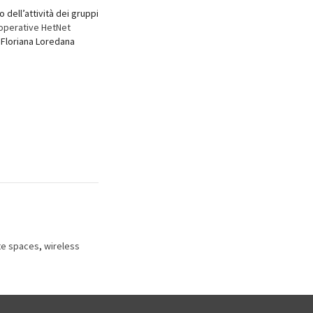
to dell’attività dei gruppi
operative HetNet
, Floriana Loredana
te spaces
,
wireless