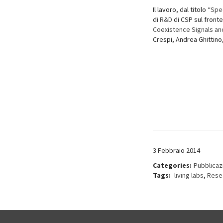
Il lavoro, dal titolo “
Spe
di
R&D
di CSP sul front
Coexistence
Signals a
Crespi, Andrea Ghittino
3 Febbraio 2014
Categories:
Pubblicaz
Tags:
living labs
,
Rese