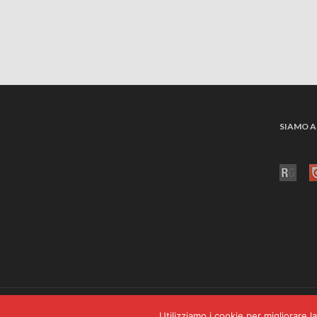
SIAMO A
©2026 CSP s.c.a r.l. Strada del Lionetto, 6 10146 Torino P.IVA 05706110011 P
Utilizziamo i cookie per migliorare l