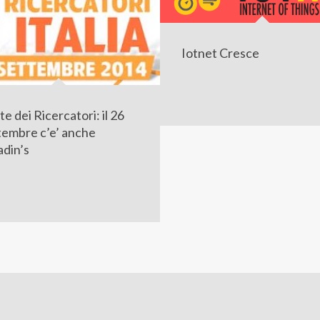
Iotnet Cresce
e dei Ricercatori: il 26
tembre c’e’ anche
adin’s