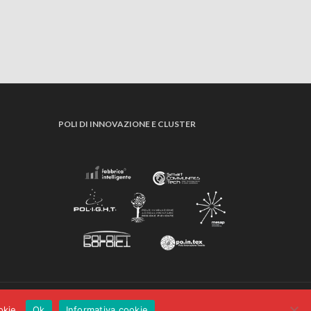
POLI DI INNOVAZIONE E CLUSTER
Informativa cookie
Privacy policy
Credits
Contatti
okie.
Ok
Informativa cookie