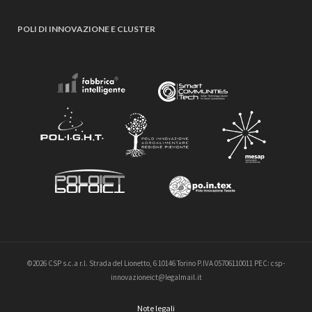
POLI DI INNOVAZIONE E CLUSTER
©2026 CSP s.c.a r.l. Strada del Lionetto, 6 10146 Torino P.IVA 05706110011 PEC: csp-
innovazioneict@legalmail.it
Note legali